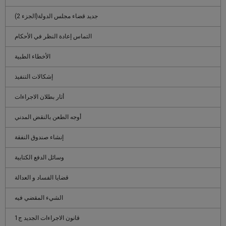
جديد قضاء مجلس الدولة(الجزء 2)
التماس إعادة النظر في الأحكام
الأخطاء الطبية
إشكالات التنفيذ
أثار بطلان الاجراءات
أوجه الطعن بالنقض المدني
إنشاء صندوق النفقة
وسائل الدفع الكتابية
قضايا الفساد و العدالة
الشيء المقضي فيه
قانون الاجراءات الجديد ج1