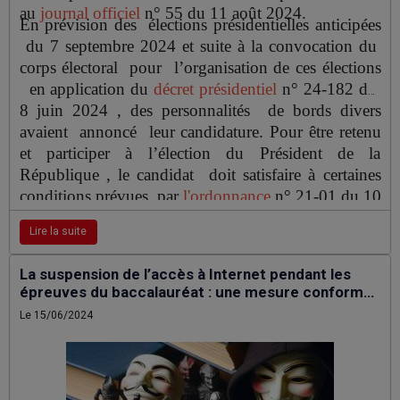
au
journal officiel
n° 55 du 11 août 2024.
En prévision des élections présidentielles anticipées
du 7 septembre 2024 et suite à la convocation du
corps électoral pour l’organisation de ces élections
en application du
décret présidentiel
n° 24-182 du
8 juin 2024 , des personnalités de bords divers
avaient annoncé leur candidature. Pour être retenu
et participer à l’élection du Président de la
République , le candidat doit satisfaire à certaines
conditions prévues par
l'ordonnance
n° 21-01 du 10
mars 2021 portant loi organique relative au régime
Lire la suite
électoral notamment déposer
au plus tard dans les
40 jours qui suivent la publication du décret
La suspension de l’accès à Internet pendant les
présidentiel portant convocation du corps électoral
épreuves du baccalauréat : une mesure conforme
une déclaration de candidature auprès du Président
à la loi ?
Le 15/06/2024
de l’Autorité nationale indépendante des élections
contre remise d’un récépissé . Cette déclaration doit
être accompagnée d’un volumineux dossier constitué
de diverses pièces et engagements en sus du dépôt