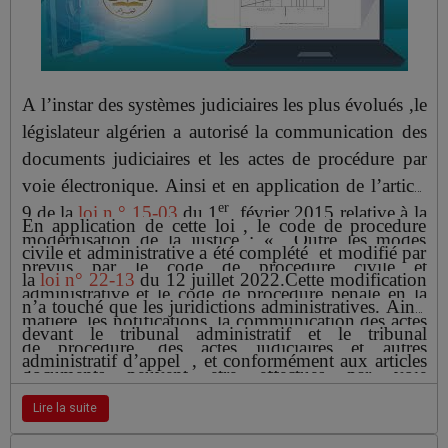
désignent pas avec précision les limites de
l’immeuble visé dans ces actes.
A l’instar des systèmes judiciaires les plus évolués ,le
législateur algérien a autorisé la communication des
documents judiciaires et les actes de procédure par
voie électronique. Ainsi et en application de l’article
er
9 de la
loi n ° 15-03
du 1
février 2015 relative à la
En application de cette loi , le code de procedure
modernisation de la justice : « Outre les modes
civile et administrative a été complété et modifié par
prévus par le code de procédure civile et
la
loi n° 22-13
du 12 juillet 2022.Cette modification
administrative et le code de procédure pénale en la
n’a touché que les juridictions administratives. Ainsi
matière, les notifications, la communication des actes
devant le tribunal administratif et le tribunal
de procédure, des actes judiciaires et autres
administratif d’appel , et conformément aux articles
documents peuvent être effectués par voie
840 et 900 bis 3 nouveau du code de procédure
électronique» .La même loi ( article 4) dispose
Lire la suite
civile et administrative : «
Les actes et mesures
que :« les actes de procédure, les actes
d’instruction sont notifiés aux parties par tous les