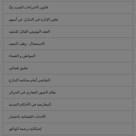
قانون الاجراءات الجديد ج2
طعن الإدارة في التنازل عن أسهم
العقد التوثيقي القابل للتنفيذ
الاستعجال - وقف التنفيذ
المواطن و القضاء
تعليق قضائي
التقاضي أمام محكمة التنازع
نظام الشهر العقاري في الجزائر
المعارضة في الأحكام المدنية
الأحداث القضائية باختصار
إشكالية ترجمة الوثائق