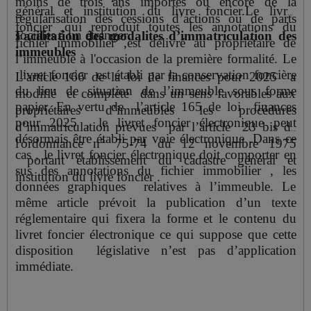
moins de trois ans importés ou encore
de la
général et institution du livre foncier.Le livret
régularisation des cessions d’actions ou de parts
foncier ,qui reproduit toutes les annotations du
sociales à un étranger
.
Facilitation des modalités d’immatriculation des
fichier immobilier ,est délivré au propriétaire de
immeubles
l’immeuble à l'occasion de la première formalité. Le
livret foncier est établi par la conservation foncière
L’article 166 de la loi de finances pour 2025 a
du lieu de situation de l’immeuble sous forme
modifié et complété dans un sens favorables aux
papier. En vertu de l’article 165 de
loi finances
propriétaires d’immeubles les procédures
pour 2025 , le livret foncier électronique peut
d’immatriculation prévues par l’article 23 bis de
désormais être établi par voie électronique .Dans ce
l'ordonnance n° 75-74 du 12 novembre 1975
cas , le livret foncier électronique doit comporter en
portant établissement du cadastre général et
sus des annotations
du fichier immobilier , les
institution du livre foncier .
données graphiques relatives à l’immeuble. Le
même article prévoit la publication d’un texte
réglementaire qui fixera la forme et le contenu du
livret foncier électronique ce qui suppose que cette
disposition législative n’est pas d’application
immédiate.