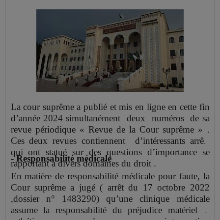
du droit à communication des documents
administratifs sachant que le texte de ce décret dans
sa version en langue arabe qui est la
version officielle parle de " citoyen مواطن et non
pas " d' administré" .
La cour suprême a publié et mis en ligne en cette fin
d’année 2024 simultanément deux numéros de sa
revue périodique « Revue de la Cour suprême » .
Ces deux revues contiennent d’intéressants arrêts
qui ont statué sur des questions d’importance se
- Responsabilité médicale
rapportant à divers domaines du droit .
En matière de responsabilité médicale pour faute, la
Cour suprême a jugé ( arrêt du 17 octobre 2022
,dossier n° 1483290) qu’une clinique médicale
assume la responsabilité du préjudice matériel et