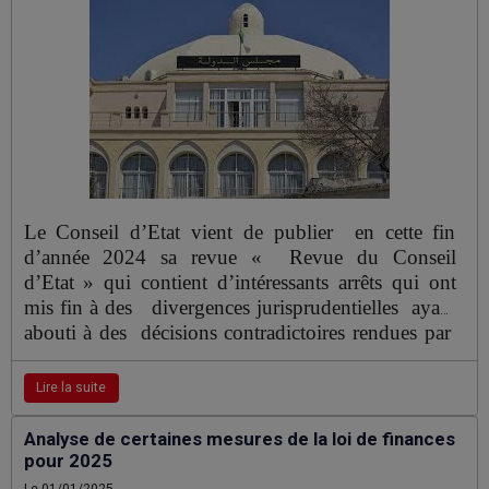
Le Conseil d’Etat vient de publier en cette fin
d’année 2024 sa revue « Revue du Conseil
d’Etat » qui contient d’intéressants arrêts qui ont
mis fin à des divergences jurisprudentielles ayant
abouti à des décisions contradictoires rendues par
les différentes juridictions inférieures ce qui a créé
des incertitudes et des incohérences .Il est à
Lire la suite
remarquer qu’il est probable que c’est la dernière
fois que le Conseil d’Etat publie ses arrêts en tant
Analyse de certaines mesures de la loi de finances
que juge d’appel ,puisque désormais cette Haute
pour 2025
juridiction est devenue principalement juge de