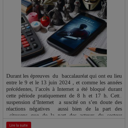
d’une caution de 200 000 dinars auprès du trésor
public. En outre le candidat doit présenter lors du
dépôt de sa déclaration de candidature soit une liste
comportant au moins 600 signatures individuelles
de membres élus d’assemblées populaires
communales, de wilayas ou parlementaires réparties
au moins à travers 29 wilayas , ou une liste
comportant au moins 50 000 signatures
individuelles d’électeurs inscrits sur une liste
électorale recueillies à travers au moins 29 wilayas.
Durant les épreuves du baccalauréat qui ont eu lieu
entre le 9 et le 13 juin 2024 , et comme les années
précédentes, l’accès à Internet a été bloqué durant
cette période pratiquement de 8 h et 17 h. Cette
suspension d’Internet a suscité on s’en doute des
réactions négatives aussi bien de la part des
citoyens que de la part des acteurs du secteur
économique qui la jugent disproportionnée. Cette
Lire la suite