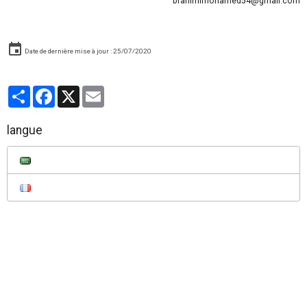
brahimimohamed54@gmail.com
Date de dernière mise à jour : 25/07/2020
Partager
Facebook
X
Email
langue