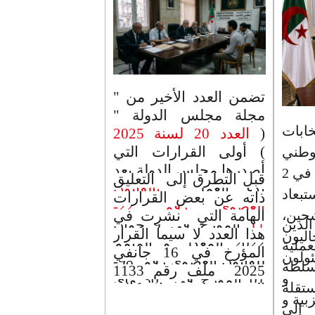
تضمن العدد الأخير من "
مجلة مجلس الدولة "
بات
(
العدد 20 لسنة 2025
) أولى القرارات التي
وطني
أصدرها مجلس الدولة بعد
المقرر إجراؤها في 2
قبل التطرق إلى التعليق
بدء العمل
بالقانون
م استبعاد
ذاته عن بعض القرارات
العضوي رقم 22-
حين،
الهامة التي نشرت في
لذين
11
المؤرخ في 9 جوان
هذا العدد لا سيما القرار
ليون
2022
المعدل و المتمم
عملية
المؤرخ في 16 جانفي
ولون
للقانون العضوي رقم 98-
لسلطة
2025 ملف رقم 1133
ا و
01 المؤرخ في 30 ماي
قلة
الذي تطرق لإشكالية
1998 المتعلق
ة و
تعويض الموظف عن فترة
 إلى