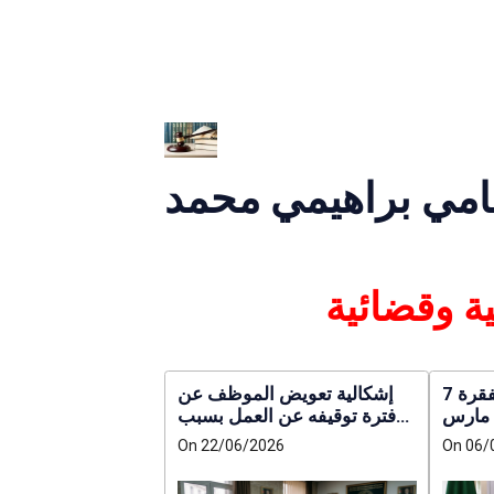
محامي براهيمي محمد
إشكالية المادة 200 الفقرة 7
إشكالية تعويض الموظف عن
من الأمر المؤرخ في 10 مارس
فترة توقيفه عن العمل بسبب
نتخابات
متابعاته جزائيا : تعليق على قرار
On 22/06/2026
On 06/
ترشحين
لمجلس الدولة