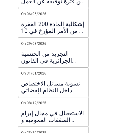
عن فترة توقيفه عن العمل
بسبب متابعاته جزائيا :
تعليق على قرار لمجلس
On 06/06/2026
الدولة
إشكالية المادة 200 الفقرة
7 من الأمر المؤرخ في 10
مارس 2021 المتعلق
بنظام الانتخابات و تطبيقها
On 29/03/2026
على المترشحين
التجريد من الجنسية
الجزائرية في القانون
الجديد الصادر في 2026
On 31/01/2026
تسوية مسائل الاختصاص
داخل النظام القضائي
الإداري :ضرورة ملأ الفراغ
التشريعي
On 08/12/2025
الاستعجال في مجال إبرام
الصفقات العمومية و
العقود الإدارية : الاستعجال
On 23/10/2025