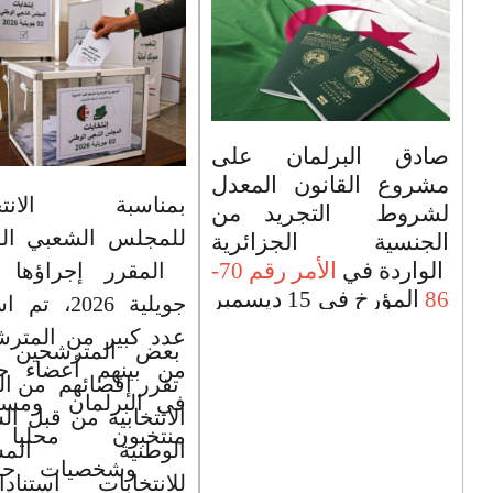
صادق البرلمان على
مشروع القانون المعدل
بمناسبة الانتخا
لشروط التجريد من
للمجلس الشعبي ال
الجنسية الجزائرية
الواردة في
الأمر رقم 70-
86
المؤرخ في 15 ديسمبر
جويلية 2026، ت
1970 المتضمن قانون
عدد كبير من المترش
بعض المترشحين ا
الجنسية الجزائرية ، و قد
من بينهم أعضاء حا
تقرر إقصائهم من ال
تم نشر هذا القانون
في البرلمان ومسئ
الجريدة الرسمية
رقم 14
الانتخابية من قبل ا
منتخبون محلي
المؤرخة في 18 فيفري
الوطنية المست
وشخصيات حزبي
2026 . هذا القانون
للانتخابات استنادا