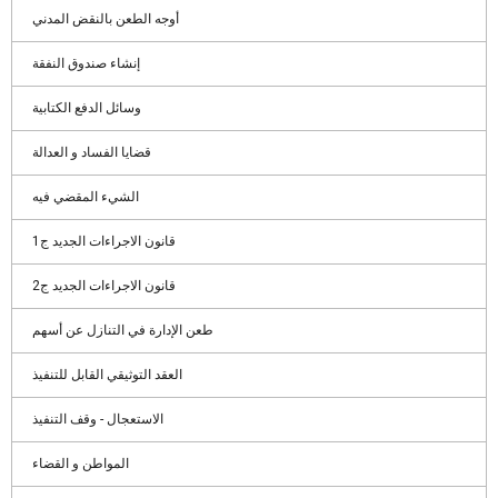
أوجه الطعن بالنقض المدني
إنشاء صندوق النفقة
وسائل الدفع الكتابية
قضايا الفساد و العدالة
الشيء المقضي فيه
قانون الاجراءات الجديد ج1
قانون الاجراءات الجديد ج2
طعن الإدارة في التنازل عن أسهم
العقد التوثيقي القابل للتنفيذ
الاستعجال - وقف التنفيذ
المواطن و القضاء