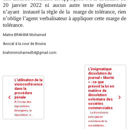
20 janvier 2022 ni aucun autre texte réglementaire
n’ayant instauré la règle de la marge de tolérance, rien
n’oblige l’agent verbalisateur à appliquer cette marge de
tolérance.
Maitre BRAHIMI Mohamed
Avocat à la cour de Bouira
brahimimohamed54@gmail.com
L’énigmatique
dissolution du
journal « liberté
L’utilisation de la
» : ce que
visioconférence
prévoit la loi en
dans la
matière de
procédure
dissolution
pénale
volontaire des
A l’instar des
sociétés
législations
commerciales
étrangères, le
La dissolution
législateur a...
anticipée et
volontaire de la
société&nbs...