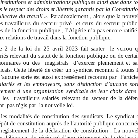
institutions et administrations publiques ainsi que dans to
le respect des droits et libertés garantis par la Constituti
llective du travail
». Paradoxalement , alors que la nouvel
les travailleurs du secteur privé et ceux du secteur public
es de la fonction publique , l’Algérie n’a pas encore ratifié
 relations de travail dans la fonction publique.
cle 2 de la loi du 25 avril 2023 fait sauter le verrou q
iés relevant du statut de la fonction publique ou de certai
nctionnaires ou des magistrats d’exercer pleinement et sa
cats. Cette liberté de créer un syndicat reconnu à toutes l
 d’aucune sorte est aussi expressément reconnu par l’article
alariés et les employeurs, sans distinction d’aucune sort
irement à une organisation syndicale de leur choix dans 
les travailleurs salariés relevant du secteur de la défen
ont pas régis par la nouvelle loi.
s modalités de constitution des syndicats. Le syndicat e
épôt de constitution auprès de l’autorité publique concernée
nregistrement de la déclaration de constitution . La nouvel
de délivrance du récépissé d’enregistrement de la déclarati