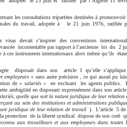
corder adoptée le 23 juin et ratifiée par l’Algérie 11 févri
nant les consultations tripartites destinées à promouvoir 
ales du travail, adoptée à le 21 juin 1976, ratifiée p
visas devait s’inspirer des conventions international
avancée incontestable par rapport à l’ancienne loi du 2 ju
à ces instruments internationaux alors même qu’ils étaie
gée disposait dans son article 1 qu’elle s’applique
 et employeurs
» sans autre précision , ce qui aurait pu lais
notion de
« salariés »
en excluant les agents publics. 
ette ambigüité en disposant expressément dans son article
alariés, quelle que soit la nature juridique de leur relation
erçant au sein des institutions et administrations publique
ure juridique de leur relation de travail
). L’article 5 de 
 la protection de la liberté syndical dispose de son coté q
reconnu aux travailleurs et aux employeurs dans toutes l