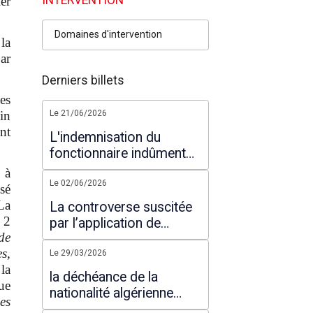
er
Domaines d'intervention
la
ar
Derniers billets
es
in
Le 21/06/2026
nt
L'indemnisation du
fonctionnaire indûment
suspendu de ses
 à
fonctions : commentaire
Le 02/06/2026
sé
d'un arrêt du Conseil
La
La controverse suscitée
d'Etat
 2
par l’application de
 de
l’article 200 alinéa 7 de
s,
l’ordonnance du 10 mars
Le 29/03/2026
la
2021
la déchéance de la
ue
nationalité algérienne
es
dans la nouvelle loi