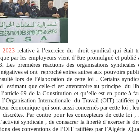
l 2023
relative à l’exercice du droit syndical qui était tr
rs que par les employeurs vient d’être promulgué et publié 
. Les premières réactions des organisations syndicales 
é négatives et ont reproché entres autres aux pouvoirs publi
lté lors de l’élaboration de cette loi . Certains syndica
stimant que celle-ci est attentatoire au principe du lib
l’article 69 de la Constitution et qu’elle est en porte à fa
 l’Organisation Internationale du Travail (OIT) ratifiées p
cteur économique qui sont aussi concernés par
c
ette loi , le
discrètes. Par contre pour les concepteurs de cette loi , i
activité syndicale , de consacrer la liberté d’exercer le dr
itions des conventions de l’OIT ratifiées par l’Algérie .Qua