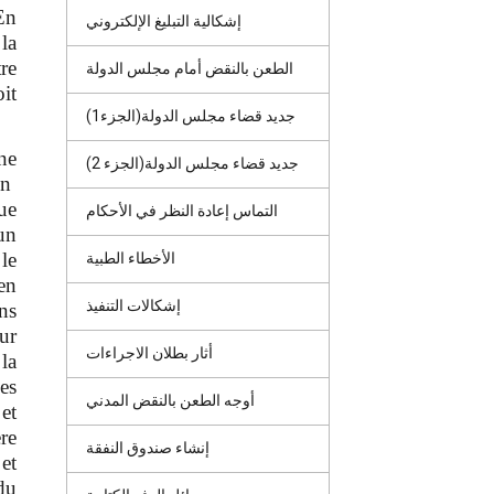
En
إشكالية التبليغ الإلكتروني
la
re
الطعن بالنقض أمام مجلس الدولة
it
جديد قضاء مجلس الدولة(الجزء1)
ne
جديد قضاء مجلس الدولة(الجزء 2)
un
ue
التماس إعادة النظر في الأحكام
un
le
الأخطاء الطبية
en
إشكالات التنفيذ
ns
ur
أثار بطلان الاجراءات
la
es
أوجه الطعن بالنقض المدني
et
ère
إنشاء صندوق النفقة
et
du