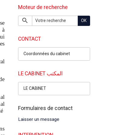
Moteur de recherche
OK
se
 à
ui
CONTACT
es
Coordonnées du cabinet
al
LE CABINET المكتب
de
LE CABINET
al
nal
Formulaires de contact
ié
Laisser un message
ns
INTERVENTION