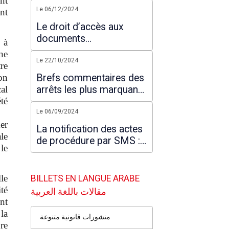
nt
Le 06/12/2024
nt
Le droit d’accès aux
documents
 à
administratifs : Ce que
ne
prévoit la loi
Le 22/10/2024
tre
on
Brefs commentaires des
al
arrêts les plus marquants
té
rendus par la Cour
es
suprême en 2024
Le 06/09/2024
er
La notification des actes
le
de procédure par SMS :
 le
une pratique illégale ?
le
BILLETS EN LANGUE ARABE
té
مقالات باللغة العربية
nt
la
منشورات قانونية متنوعة
re