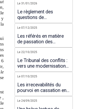
ut
modificative de 2026
Le 31/01/2026
on,
Le règlement des
le
questions de
 y
compétence au sein de
 la
l’ordre judiciaire
Le 07/12/2025
administratif : La
Les référés en matière
ui
nécessaire réforme
de passation des
ns
marchés publics : Référé
ns
précontractuel et référé
Le 22/10/2025
es
contractuel
Le Tribunal des conflits :
 6
vers une modernisation
e,
de la gestion des
le
compétences
Le 07/10/2025
se
juridictionnelles
Les irrecevabilités du
pourvoi en cassation en
st
matière pénale à la
 ,
lumière de la directive de
Le 24/09/2025
le
la Cour suprême portant
on