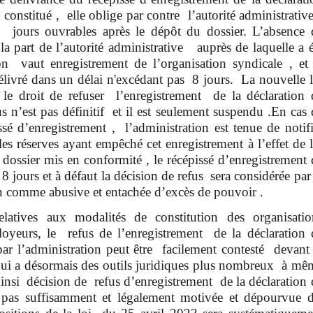
 constitué , elle oblige par contre l’autorité administrativ
0 jours ouvrables après le dépôt du dossier. L’absence 
a part de l’autorité administrative auprès de laquelle a é
on vaut enregistrement de l’organisation syndicale , et 
élivré dans un délai n'excédant pas 8 jours. La nouvelle l
 le droit de refuser l’enregistrement de la déclaration 
s n’est pas définitif et il est seulement suspendu .En cas 
sé d’enregistrement , l’administration est tenue de notifi
 réserves ayant empêché cet enregistrement à l’effet de l
e dossier mis en conformité , le récépissé d’enregistrement 
 8 jours et à défaut la décision de refus sera considérée par
ion comme abusive et entachée d’excès de pouvoir .
elatives aux modalités de constitution des organisatio
oyeurs, le refus de l’enregistrement de la déclaration 
r l’administration peut être facilement contesté devant 
 qui a désormais des outils juridiques plus nombreux à mê
Ainsi décision de refus d’enregistrement de la déclaration 
t pas suffisamment et légalement motivée et dépourvue 