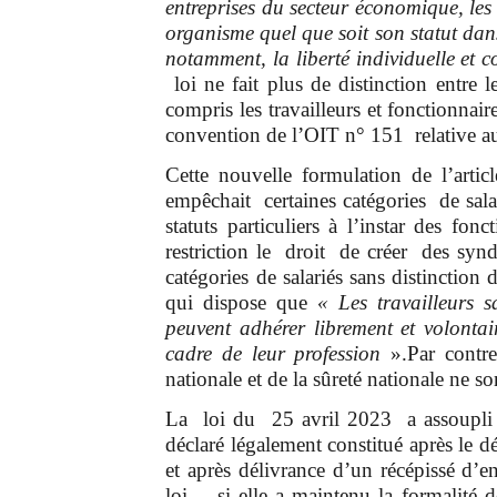
entreprises du secteur économique, les 
organisme quel que soit son statut dans 
notamment, la liberté individuelle et co
loi ne fait plus de distinction entre 
compris les travailleurs et fonctionnair
convention de l’OIT n° 151 relative aux
Cette nouvelle formulation de l’arti
empêchait certaines catégories de salar
statuts particuliers à l’instar des fo
restriction le droit de créer des syndi
catégories de salariés sans distinction
qui dispose que
« Les travailleurs s
peuvent adhérer librement et volonta
cadre de leur profession
».Par contre 
nationale et de la sûreté nationale ne s
La loi du 25 avril 2023 a assoupli le
déclaré légalement constitué après le d
et après délivrance d’un récépissé d’e
loi , si elle a maintenu la formalité 