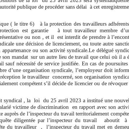
ositions de la loi du 25 avril 2023 sera systématiqueme
autorité publique de procéder sans délai à cet enregistreme
que ( le titre 6) à la protection des travailleurs adhérents
protection est garantie à tout travailleur membre d’u
résentative ou non , et il est interdit de prendre à l’encon
icale une décision de licenciement, ou toute autre sancti
on appartenance ou son activité syndicale.Le délégué syndic
son mandat sur un autre lieu de travail que celui où il a é
il sauf nécessité de service justifiée. En cas de poursuit
bre d’une organisation syndicale, l’employeur doit inform
réception le travailleur concerné, son organisation syndica
orialement compétent s’il décide de licencier ou de révoquer
t syndical , la loi du 25 avril 2023 a institué une nouvel
larié victime de discrimination en rapport avec son activi
 auprès de l’inspecteur du travail territorialement compéte
quête diligentée par l’inspecteur du travail aboutit à 
ête du travailleur , l’inspecteur du travail met en demeu