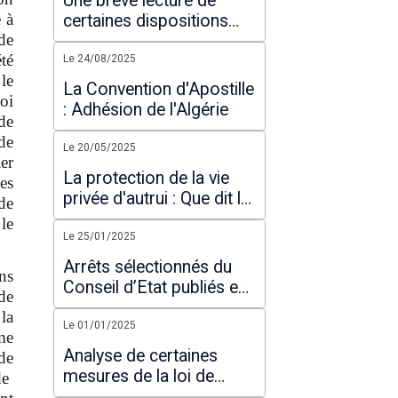
Une brève lecture de
filtrage des pourvois.
e à
certaines dispositions
de
inédites du nouveau code
té
de procédure pénale
Le 24/08/2025
le
La Convention d'Apostille
oi
: Adhésion de l'Algérie
de
de
Le 20/05/2025
er
La protection de la vie
es
privée d'autrui : Que dit la
de
loi ?
 le
Le 25/01/2025
Arrêts sélectionnés du
ns
Conseil d’Etat publiés en
de
2024
la
Le 01/01/2025
me
Analyse de certaines
de
mesures de la loi de
de
finances pour 2025