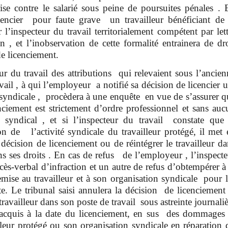
se contre le salarié sous peine de poursuites pénales . 
encier pour faute grave un travailleur bénéficiant de 
 l’inspecteur du travail territorialement compétent par lett
, et l’inobservation de cette formalité entrainera de dro
de licenciement.
ur du travail des attributions qui relevaient sous l’ancien
vail , à qui l’employeur a notifié sa décision de licencier 
syndicale , procèdera à une enquête en vue de s’assurer q
enciement est strictement d’ordre professionnel et sans auc
é syndical , et si l’inspecteur du travail constate que 
 de l’activité syndicale du travailleur protégé, il met 
écision de licenciement ou de réintégrer le travailleur da
ans ses droits . En cas de refus de l’employeur , l’inspecte
ès-verbal d’infraction et un autre de refus d’obtempérer à 
ise au travailleur et à son organisation syndicale pour l
te. Le tribunal saisi annulera la décision de licenciement 
ravailleur dans son poste de travail sous astreinte journali
acquis à la date du licenciement, en sus des dommages 
illeur protégé ou son organisation syndicale en réparation 