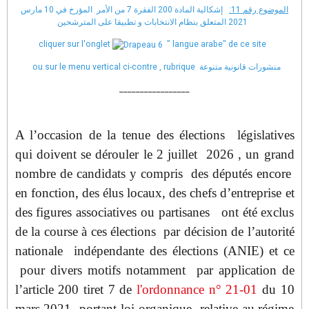
الموضوع رقم 11:
إشكالية المادة 200 الفقرة 7 من الأمر المؤرخ في 10 مارس
2021 المتعلق بنظام الانتخابات و تطبيقا على المترشحين
cliquer sur l'onglet
" langue arabe" de ce site
ou sur le menu vertical ci-contre , rubrique منشورات قانونية متنوعة
_________________
A l’occasion de la tenue des élections législatives
qui doivent se dérouler le 2 juillet 2026 , un grand
nombre de candidats y compris des députés encore
en fonction, des élus locaux, des chefs d’entreprise et
des figures associatives ou partisanes ont été exclus
de la course à ces élections par décision de l’autorité
nationale indépendante des élections (ANIE) et ce
pour divers motifs notamment par application de
l’article 200 tiret 7 de
l'ordonnance n° 21-01
du 10
mars 2021 portant loi organique relative au régime