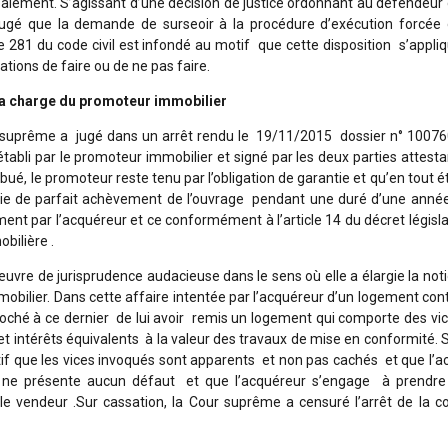
aiement. S’agissant d’une décision de justice ordonnant au défendeur
ugé que la demande de surseoir à la procédure d’exécution forcée
e 281 du code civil est infondé au motif que cette disposition s’appli
ations de faire ou de ne pas faire.
 la charge du promoteur immobilier
r suprême a jugé dans un arrêt rendu le 19/11/2015 dossier n° 1007
établi par le promoteur immobilier et signé par les deux parties attest
ué, le promoteur reste tenu par l’obligation de garantie et qu’en tout é
tie de parfait achèvement de l’ouvrage pendant une duré d’une anné
nt par l’acquéreur et ce conformément à l’article 14 du décret législa
obilière .
uvre de jurisprudence audacieuse dans le sens où elle a élargie la not
mobilier. Dans cette affaire intentée par l’acquéreur d’un logement con
oché à ce dernier de lui avoir remis un logement qui comporte des vi
intérêts équivalents à la valeur des travaux de mise en conformité. 
if que les vices invoqués sont apparents et non pas cachés et que l’a
ne présente aucun défaut et que l’acquéreur s’engage à prendre
e vendeur .Sur cassation, la Cour suprême a censuré l’arrêt de la c