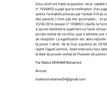
Deux arrêt ont traité la question de la validité
n° 1056893) a jugé que la notification d’un ju
autres formalités prévues par l'article 410 du co
des parents ) n’ont pas été accomplies , et pa
23/06/2016 dossier n° 1058061) clarifie la form
à qui est destinée le jugement ou l’acte refuse d
procès-verbal de ce refus puis il adresse une c
de réception. La signification est alors réputée 
la poste. L’arrêt de la Cour suprême du 23/06
rejeté l’appel comme étant intervenu hors déla
la date du procès-verbal de l’huissier de justic
Par Maitre BRAHIMI Mohamed
Avocat
brahimimohamed54@gmail.com