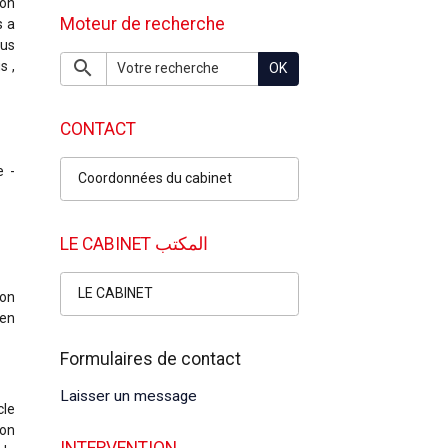
non
Moteur de recherche
s a
dus
s ,
OK
CONTACT
e -
Coordonnées du cabinet
LE CABINET المكتب
LE CABINET
ion
’en
Formulaires de contact
Laisser un message
cle
ion
INTERVENTION