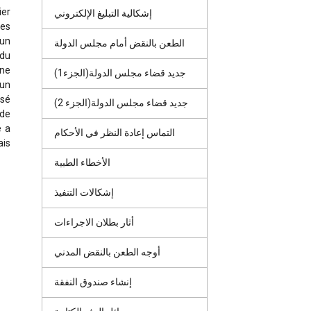
ier
إشكالية التبليغ الإلكتروني
les
’un
الطعن بالنقض أمام مجلس الدولة
 du
nne
جديد قضاء مجلس الدولة(الجزء1)
 un
usé
جديد قضاء مجلس الدولة(الجزء 2)
 de
e a
التماس إعادة النظر في الأحكام
ais
الأخطاء الطبية
إشكالات التنفيذ
أثار بطلان الاجراءات
أوجه الطعن بالنقض المدني
إنشاء صندوق النفقة