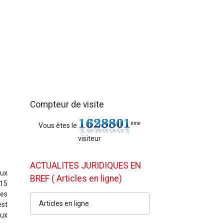
Compteur de visite
ème
Vous êtes le
visiteur
ACTUALITES JURIDIQUES EN
eux
BREF ( Articles en ligne)
015
les
Articles en ligne
est
eux