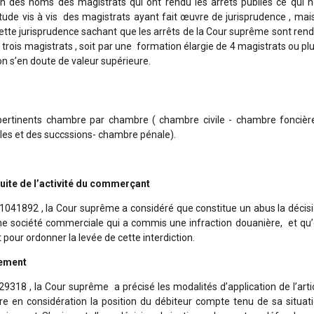
ion des noms des magistrats qui ont rendu les arrêts publiés ce qui 
de vis à vis des magistrats ayant fait œuvre de jurisprudence , mai
ette jurisprudence sachant que les arrêts de la Cour suprême sont ren
trois magistrats , soit par une formation élargie de 4 magistrats ou plu
on s’en doute de valeur supérieure.
 pertinents chambre par chambre ( chambre civile - chambre foncièr
les et des succssions- chambre pénale).
rsuite de l’activité du commerçant
 1041892 , la Cour suprême a considéré que constitue un abus la décis
d’une société commerciale qui a commis une infraction douanière, et qu
our ordonner la levée de cette interdiction.
iement
9318 , la Cour suprême a précisé les modalités d’application de l’arti
dre en considération la position du débiteur compte tenu de sa situat