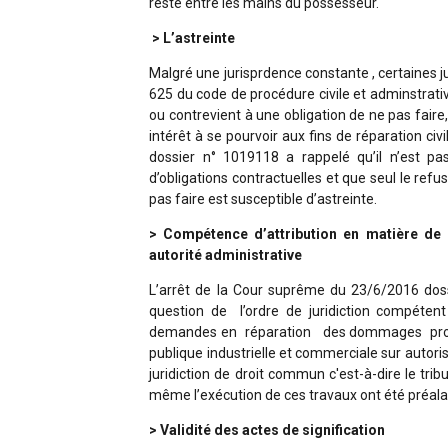
reste entre les mains du possesseur.
> L’astreinte
Malgré une jurisprdence constante , certaines ju
625 du code de procédure civile et adminstrative
ou contrevient à une obligation de ne pas faire,
intérêt à se pourvoir aux fins de réparation ci
dossier n° 1019118 a rappelé qu’il n’est pa
d’obligations contractuelles et que seul le refu
pas faire est susceptible d’astreinte.
> Compétence d’attribution en matière de
autorité administrative
L’arrêt de la Cour suprême du 23/6/2016 dossi
question de l’ordre de juridiction compétent
demandes en réparation des dommages provoqu
publique industrielle et commerciale sur autoris
juridiction de droit commun c'est-à-dire le tr
même l’exécution de ces travaux ont été préala
> Validité des actes de signification