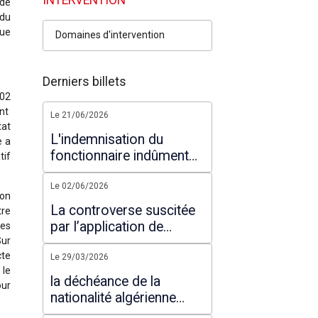
 de
 du
que
Domaines d'intervention
Derniers billets
602
ant
Le 21/06/2026
tat
L'indemnisation du
e a
fonctionnaire indûment
tif
suspendu de ses
fonctions : commentaire
Le 02/06/2026
ion
d'un arrêt du Conseil
La controverse suscitée
tre
d'Etat
par l’application de
ces
Sur
l’article 200 alinéa 7 de
cte
l’ordonnance du 10 mars
Le 29/03/2026
 le
2021
la déchéance de la
our
nationalité algérienne
dans la nouvelle loi