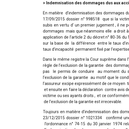
> Indemnisation des dommages dus aux accid
En matière d’indemnisation des dommages dus 
17/09/2015 dossier n° 998518 que si la victi
subis en vertu d’ un premier jugement , il ne
dommages mais que néanmoins elle a droit à la 
application de l’article 2 du décret n° 80-36 d
sur la base de la différence entre le taux d’
taux d’incapacité permanent fixé par l’expertis
Dans le même registre la Cour suprême dans l’
règle de l’exclusion de la garantie des domma
pas le permis de conduire au moment du sin
l’exclusion de la garantie au motif que le con
l’assureur excipe expressément de ce moyen tiré
et ensuite en faire la déclaration contre avis
victime ou ses ayants droits , et ce conformémen
de l’exclusion de la garantie est irrecevable.
Toujours en matière d’indemnisation des dom
23/12/2015 dossier n° 1021334 confirmé une j
l’ordonnance n° 74-15 du 30 janvier 1974 rela