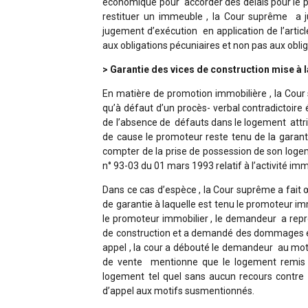
économique pour accorder des délais pour le p
restituer un immeuble , la Cour suprême a j
jugement d’exécution en application de l’articl
aux obligations pécuniaires et non pas aux oblig
> Garantie des vices de construction mise à
En matière de promotion immobilière , la Cou
qu’à défaut d’un procès- verbal contradictoire 
de l’absence de défauts dans le logement attrib
de cause le promoteur reste tenu de la garan
compter de la prise de possession de son logeme
n° 93-03 du 01 mars 1993 relatif à l’activité imm
Dans ce cas d’espèce , la Cour suprême a fait œ
de garantie à laquelle est tenu le promoteur im
le promoteur immobilier , le demandeur a repr
de construction et a demandé des dommages et 
appel , la cour a débouté le demandeur au mot
de vente mentionne que le logement remis 
logement tel quel sans aucun recours contre l
d’appel aux motifs susmentionnés.