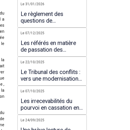
modificative de 2026
Le 31/01/2026
 du
Le règlement des
l a
questions de
mes
compétence au sein de
 en
l’ordre judiciaire
Le 07/12/2025
lée
administratif : La
Les référés en matière
 le
nécessaire réforme
de passation des
marchés publics : Référé
 la
précontractuel et référé
Le 22/10/2025
ait
contractuel
Le Tribunal des conflits :
ver
vers une modernisation
que
e ,
de la gestion des
 la
compétences
Le 07/10/2025
ion
juridictionnelles
Les irrecevabilités du
pourvoi en cassation en
 du
matière pénale à la
 de
lumière de la directive de
Le 24/09/2025
ime
la Cour suprême portant