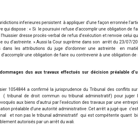
ridictions inferieures persistent à appliquer d’une façon erronnée l’arti
 qui dispose : « Si le poursuivi refuse d’accomplir une obligation de fa
 l’huissier dresse procès-verbal de refus d’exécution et renvoie celui qu
vile ou d’astreinte. ».Aussi la Cour suprême dans son arrêt du 23/07/2
s dans les attributions du juge d’ordonner une astreinte en mati
s d’accomplir une obligation de faire ou contrevenir à une obligation de
 dommages dus aux travaux effectués sur décision préalable d’
er 1054844 a confirmé la jurisprudence du Tribunal des conflits sur
 ( tribunal de droit commun ou tribunal administratif) pour juger 
és aux biens d’autrui par l’exécution des travaux par une entrepr
ation préalable d’une autorité administrative .Cet arrêt a jugé que c’est
ibunal et non pas le tribunal administratif qui est compétente quant b
blement autorisés par un arrêt du wali.