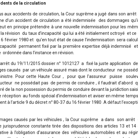
ents de la circulation
aux accidents de circulation, la Cour suprême a jugé dans son arrêt
me d’un accident de circulation a été indemnisée des dommages qu’i
 peut en principe prétendre à une nouvelle indemnisation pour les mê
révision du taux d’incapacité qui lui a été initialement octroyé et ce
u 16 février 1980 et qu’en tout état de cause l’indemnisation sera calcu
incapacité permanent fixé par la première expertise déjà indemnisé et
e ordonnée dans l’instance en révision.
arrêt du 19/11/2015 dossier n° 1012127 a fixé la juste application de
ges causés par un véhicule assuré mais dont le conducteur ne posséd
istre. Pour cette Haute Cour , pour que l’assureur puisse soule
ducteur ne possédait pas de permis de conduire , il faudrait d’abord 
 de la non possession du permis de conduire devant la juridiction saisi
 de réception au fonds spécial d’indemnisation et aviser en même temps
t à l’article 9 du décret n° 80-37 du 16 février 1980 .A défaut l’except
mages causés par les véhicules , la Cour suprême a dans son arrêt
urisprudence constante tirée des dispositions des articles 13 et 14
tive à l’obligation d’assurance des véhicules automobiles et au rég