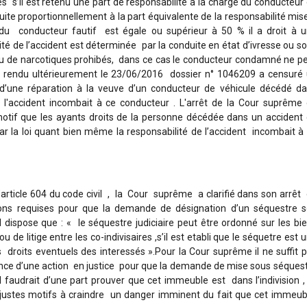
 s’il est retenu une part de responsabilité à la charge du conducteur
éduite proportionnellement à la part équivalente de la responsabilité mis
 du conducteur fautif est égale ou supérieur à 50 % il a droit à 
té de l’accident est déterminée par la conduite en état d’ivresse ou s
s ou de narcotiques prohibés, dans ce cas le conducteur condamné ne p
êt rendu ultérieurement le 23/06/2016 dossier n° 1046209 a censuré
oi d’une réparation à la veuve d’un conducteur de véhicule décédé d
 l'accident incombait à ce conducteur . L'arrêt de la Cour suprême
motif que les ayants droits de la personne décédée dans un accident
par la loi quant bien même la responsabilité de l’accident incombait à
’article 604 du code civil , la Cour suprême a clarifié dans son arrêt
ns requises pour que la demande de désignation d’un séquestre s
l dispose que : « le séquestre judiciaire peut être ordonné sur les bi
u de litige entre les co-indivisaires ,s’il est etabli que le séquetre est 
roits eventuels des interessés ».Pour la Cour suprême il ne suffit 
tence d’une action en justice pour que la demande de mise sous séques
l faudrait d’une part prouver que cet immeuble est dans l’indivision ,
justes motifs à craindre un danger imminent du fait que cet immeu