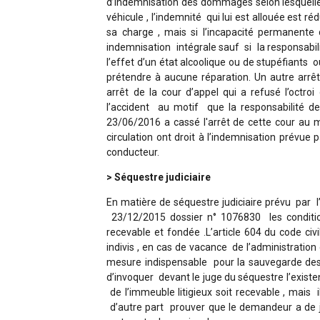
d’indemnisation des dommages selon lesquelles
véhicule , l’indemnité qui lui est allouée est r
sa charge , mais si l’incapacité permanente
indemnisation intégrale sauf si la responsabili
l’effet d’un état alcoolique ou de stupéfiant
prétendre à aucune réparation. Un autre arr
arrêt de la cour d’appel qui a refusé l’octr
l’accident au motif que la responsabilité de
23/06/2016 a cassé l'arrêt de cette cour au 
circulation ont droit à l’indemnisation prévue 
conducteur.
> Séquestre judiciaire
En matière de séquestre judiciaire prévu par l
23/12/2015 dossier n° 1076830 les conditio
recevable et fondée .L’article 604 du code civi
indivis , en cas de vacance de l’administration o
mesure indispensable pour la sauvegarde des d
d’invoquer devant le juge du séquestre l’exis
de l’immeuble litigieux soit recevable , mais i
d’autre part prouver que le demandeur a de 