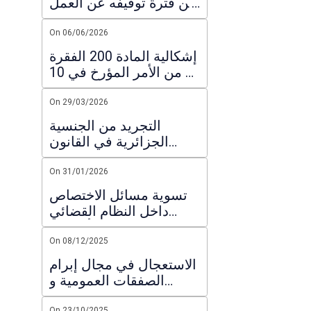
عن فترة توقيفه عن العمل
بسبب متابعاته جزائيا :
تعليق على قرار لمجلس
On 06/06/2026
الدولة
إشكالية المادة 200 الفقرة
7 من الأمر المؤرخ في 10
مارس 2021 المتعلق
بنظام الانتخابات و تطبيقها
On 29/03/2026
على المترشحين
التجريد من الجنسية
الجزائرية في القانون
الجديد الصادر في 2026
On 31/01/2026
تسوية مسائل الاختصاص
داخل النظام القضائي
الإداري :ضرورة ملأ الفراغ
التشريعي
On 08/12/2025
الاستعجال في مجال إبرام
الصفقات العمومية و
العقود الإدارية : الاستعجال
On 23/10/2025